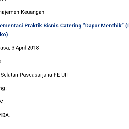
anajemen Keuangan
ementasi Praktik Bisnis Catering “Dapur Menthik” (D
ko)
asa, 3 April 2018
B
 Selatan Pascasarjana FE UII
g :
MM.
 MBA.