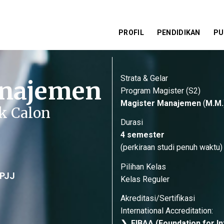
PROFIL
PENDIDIKAN
PU
Strata & Gelar
anajemen
Program Magister (S2)
Magister Manajemen
(
M
.M.
k Calon
Durasi
4 semester
(perkiraan studi penuh waktu)
Pilihan Kelas
 PJJ
Kelas Reguler
Akreditasi/Sertifikasi
International Accreditation:
❯ FIBAA (Foundation for In