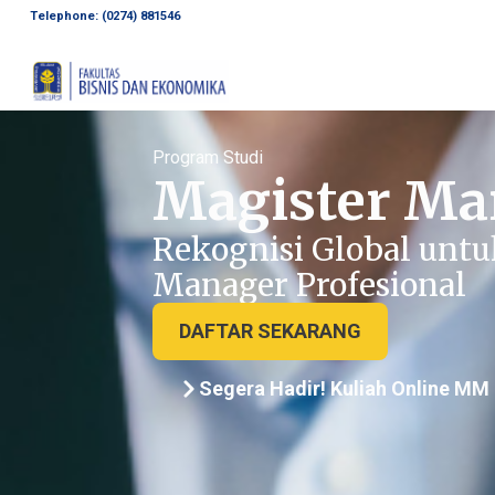
Telephone: (0274) 881546
Program Studi
Magister M
Rekognisi Global untu
Manager Profesional
DAFTAR SEKARANG
Segera Hadir! Kuliah Online MM