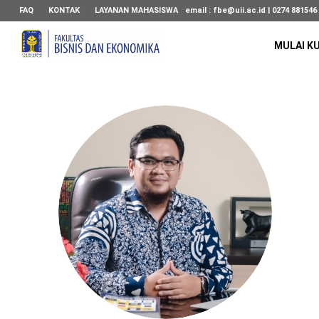
FAQ
KONTAK
LAYANAN MAHASISWA
email :
fbe@uii.ac.id
| 0274 881546
MULAI K