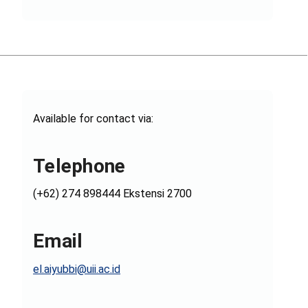
Available for contact via:
Telephone
(+62) 274 898444 Ekstensi 2700
Email
el.aiyubbi@uii.ac.id