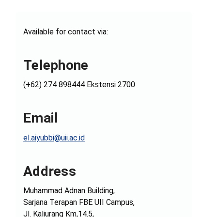
Available for contact via:
Telephone
(+62) 274 898444 Ekstensi 2700
Email
el.aiyubbi@uii.ac.id
Address
Muhammad Adnan Building,
Sarjana Terapan FBE UII Campus,
Jl. Kaliurang Km,14.5,