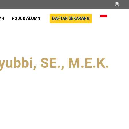
AH
POJOK ALUMNI
DAFTAR SEKARANG
ubbi, SE., M.E.K.