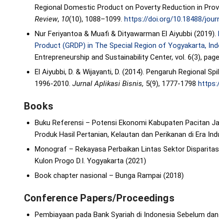
Regional Domestic Product on Poverty Reduction in Prov
Review
,
10
(10), 1088–1099.
https://doi.org/10.18488/jour
Nur Feriyantoa & Muafi & Dityawarman El Aiyubbi (2019).
Product (GRDP) in The Special Region of Yogyakarta, In
Entrepreneurship and Sustainability Center, vol. 6(3), pa
El Aiyubbi, D. & Wijayanti, D. (2014). Pengaruh Regional
1996-2010.
Jurnal Aplikasi Bisnis,
5(9), 1777-1798
https:
Books
Buku Referensi – Potensi Ekonomi Kabupaten Pacitan 
Produk Hasil Pertanian, Kelautan dan Perikanan di Era Indu
Monograf – Rekayasa Perbaikan Lintas Sektor Disparita
Kulon Progo D.I. Yogyakarta (2021)
Book chapter nasional – Bunga Rampai (2018)
Conference Papers/Proceedings
Pembiayaan pada Bank Syariah di Indonesia Sebelum da