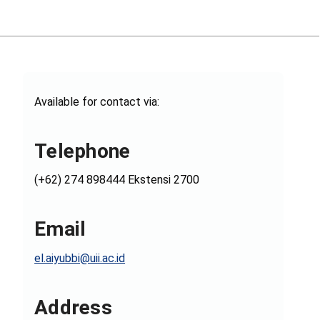
Available for contact via:
Telephone
(+62) 274 898444 Ekstensi 2700
Email
el.aiyubbi@uii.ac.id
Address