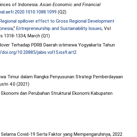
inces of Indonesia.
Asian Economic and Financial
nal.aefr.2020.1010.1088.1099
(Q2)
Regional spillover effect to Gross Regional Development
donesia
,”
Entrepreneurship and Sustainability Issues
, VsI
ges 1318-1334, March (Q1)
 Spillover Terhadap PDRB Daerah istimewa Yogyakarta Tahun
//doi.org/10.20885/jabis.vol15.iss9.art2
Jawa Timur dalam Rangka Penyusunan Strategi Pemberdayaan
stri 4.0 (2021)
s Ekonomi dan Perubahan Struktural Ekonomi Kabupaten
n Selama Covid-19 Serta Faktor yang Mempengaruhinya, 2022