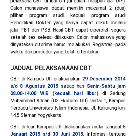
pelaksana CBT di luar UII (di dalam maupun luar DIY).
Calon mahasiswa dapat memilih maksimal 2 (dua)
pilihan program studi, kecuali program studi
Pendidikan Dokter yang hanya dapat diikuti melalui
jalur PBT dan PSB. Hasil CBT dapat diperoleh segera
setelah tes selesai dilakukan. Calon mahasiswa yang
dinyatakan diterima harus melakukan Registrasi pada
waktu dan prosedur yang telah ditentukan.
JADUAL PELAKSANAAN CBT
CBT di Kampus UII dilaksanakan
29 Desember 2014
s/d 8 Agustus 2015
setiap hari
Senin-Sabtu jam
08.00-14.00 WIB (kecuali hari libur)
di Gedung
Muhammad Adnan (D3 Ekonomi UII), lantai 1, Kampus
Terpadu Universitas Islam Indonesia, Jl. Kaliurang km.
14,5 Sleman Yogyakarta.
CBT di luar Kampus UII dilaksanakan mulai tanggal
5
Januari 2015 s/d 30 Juni 2015
. Informasi tentang