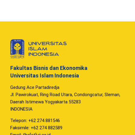
Fakultas Bisnis dan Ekonomika
Universitas Islam Indonesia
Gedung Ace Partadiredja
Jl. Pawirokuat, Ring Road Utara, Condongcatur, Sleman,
Daerah Istimewa Yogyakarta 55283
INDONESIA
Telepon: +62 274 881546
Faksimile: +62 274 882589
Email: fbe[at]uii.ac.id