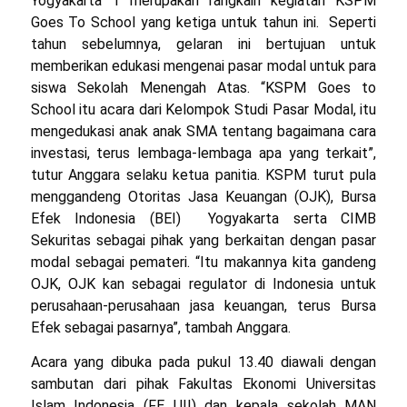
Yogyakarta 1 merupakan rangkain kegiatan KSPM
Goes To School yang ketiga untuk tahun ini. Seperti
tahun sebelumnya, gelaran ini bertujuan untuk
memberikan edukasi mengenai pasar modal untuk para
siswa Sekolah Menengah Atas. “KSPM Goes to
School itu acara dari Kelompok Studi Pasar Modal, itu
mengedukasi anak anak SMA tentang bagaimana cara
investasi, terus lembaga-lembaga apa yang terkait”,
tutur Anggara selaku ketua panitia. KSPM turut pula
menggandeng Otoritas Jasa Keuangan (OJK), Bursa
Efek Indonesia (BEI) Yogyakarta serta CIMB
Sekuritas sebagai pihak yang berkaitan dengan pasar
modal sebagai pemateri. “Itu makannya kita gandeng
OJK, OJK kan sebagai regulator di Indonesia untuk
perusahaan-perusahaan jasa keuangan, terus Bursa
Efek sebagai pasarnya”, tambah Anggara.
Acara yang dibuka pada pukul 13.40 diawali dengan
sambutan dari pihak Fakultas Ekonomi Universitas
Islam Indonesia (FE UII) dan kepala sekolah MAN