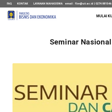
FAQ
KONTAK
LAYANAN MAHASISWA
email :
fbe@uii.ac.id
| 0274 881546
MULAI K
Seminar Nasional 