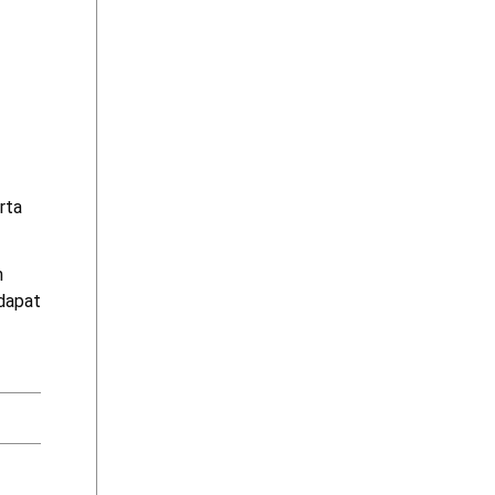
rta
n
dapat