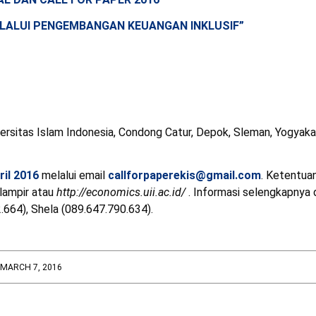
ELALUI PENGEMBANGAN KEUANGAN INKLUSIF”
itas Islam Indonesia, Condong Catur, Depok, Sleman, Yogyaka
ril 2016
melalui email
callforpaperekis@gmail.com
. Ketentua
rlampir atau
http://economics.uii.ac.id/
. Informasi selengkapnya 
.664), Shela (089.647.790.634).
MARCH 7, 2016