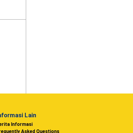
nformasi Lain
erita Informasi
requently Asked Questions