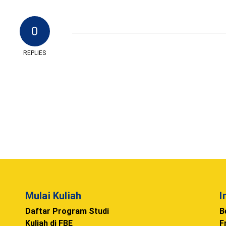
0
REPLIES
Mulai Kuliah
I
Daftar Program Studi
B
Kuliah di FBE
F