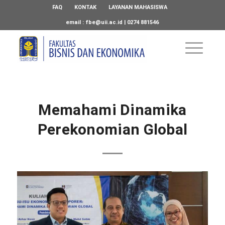
FAQ
KONTAK
LAYANAN MAHASISWA
email :
fbe@uii.ac.id
| 0274 881546
Memahami Dinamika
Perekonomian Global