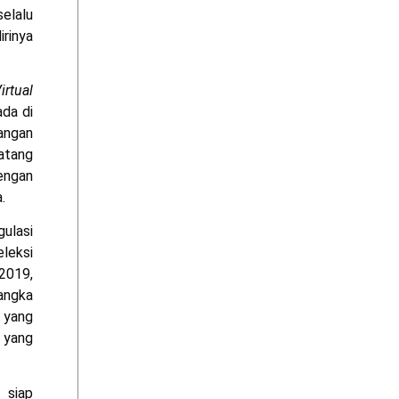
elalu
rinya
irtual
da di
angan
atang
engan
.
ulasi
eleksi
2019,
angka
 yang
h yang
 siap