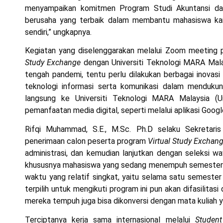
menyampaikan komitmen Program Studi Akuntansi dal
berusaha yang terbaik dalam membantu mahasiswa kam
sendiri,” ungkapnya.
Kegiatan yang diselenggarakan melalui Zoom meeting p
Study Exchange
dengan Universiti Teknologi MARA Mala
tengah pandemi, tentu perlu dilakukan berbagai inova
teknologi informasi serta komunikasi dalam mendukun
langsung ke Universiti Teknologi MARA Malaysia (U
pemanfaatan media digital, seperti melalui aplikasi Goo
Rifqi Muhammad, S.E., M.Sc. Ph.D selaku Sekretaris
penerimaan calon peserta program
Virtual Study Exchan
administrasi, dan kemudian lanjutkan dengan seleksi w
khususnya mahasiswa yang sedang menempuh semester 
waktu yang relatif singkat, yaitu selama satu semeste
terpilih untuk mengikuti program ini pun akan difasilitasi
mereka tempuh juga bisa dikonversi dengan mata kuliah ya
Terciptanya kerja sama internasional melalui
Studen