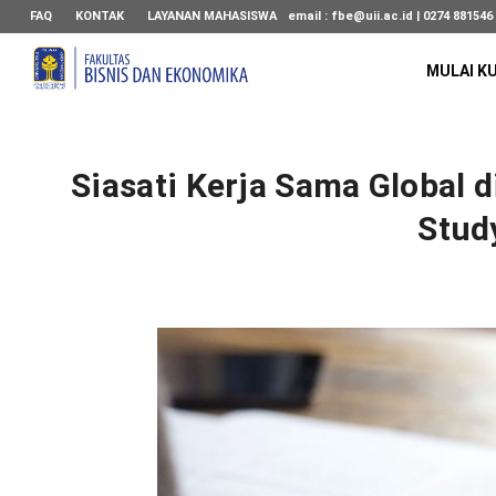
FAQ
KONTAK
LAYANAN MAHASISWA
email :
fbe@uii.ac.id
| 0274 881546
MULAI K
Siasati Kerja Sama Global 
Stud