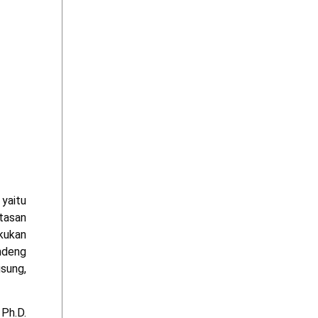
 yaitu
tasan
akukan
ndeng
sung,
Ph.D.