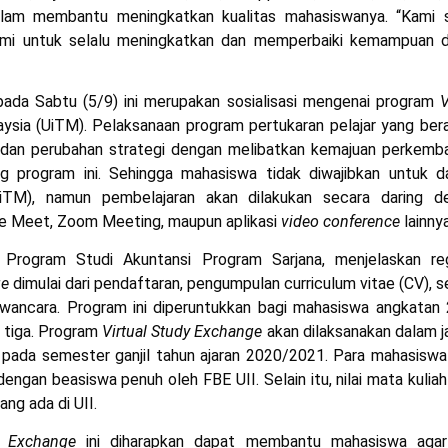
am membantu meningkatkan kualitas mahasiswanya. “Kami s
i untuk selalu meningkatkan dan memperbaiki kemampuan di
ada Sabtu (5/9) ini merupakan sosialisasi mengenai program
V
ysia (UiTM). Pelaksanaan program pertukaran pelajar yang bera
si dan perubahan strategi dengan melibatkan kemajuan perkemb
g program ini. Sehingga mahasiswa tidak diwajibkan untuk d
iTM), namun pembelajaran akan dilakukan secara daring d
gle Meet, Zoom Meeting, maupun aplikasi
video conference
lainnya
 Program Studi Akuntansi Program Sarjana, menjelaskan reg
ge
dimulai dari pendaftaran, pengumpulan curriculum vitae (CV), s
awancara. Program ini diperuntukkan bagi mahasiswa angkatan 
tiga. Program
Virtual Study Exchange
akan dilaksanakan dalam j
r pada semester ganjil tahun ajaran 2020/2021. Para mahasiswa
 dengan beasiswa penuh oleh FBE UII. Selain itu, nilai mata kulia
ng ada di UII.
t Exchange
ini diharapkan dapat membantu mahasiswa agar