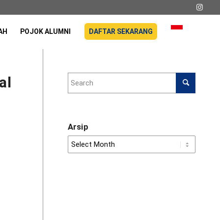
AH
POJOK ALUMNI
DAFTAR SEKARANG
al
Arsip