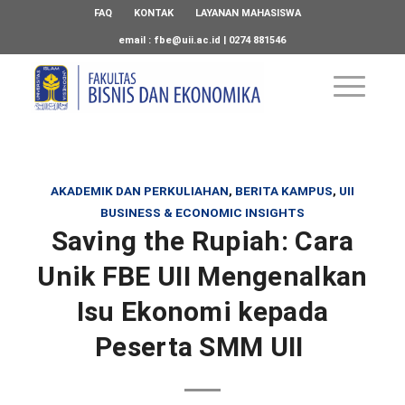
FAQ
KONTAK
LAYANAN MAHASISWA
email :
fbe@uii.ac.id
| 0274 881546
AKADEMIK DAN PERKULIAHAN
,
BERITA KAMPUS
,
UII
BUSINESS & ECONOMIC INSIGHTS
Saving the Rupiah: Cara
Unik FBE UII Mengenalkan
Isu Ekonomi kepada
Peserta SMM UII