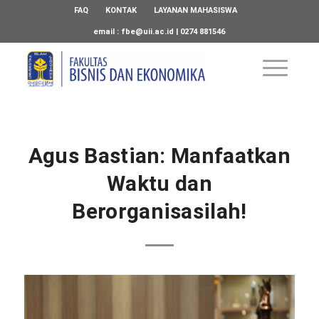
FAQ
KONTAK
LAYANAN MAHASISWA
email :
fbe@uii.ac.id
| 0274 881546
Agus Bastian: Manfaatkan
Waktu dan
Berorganisasilah!