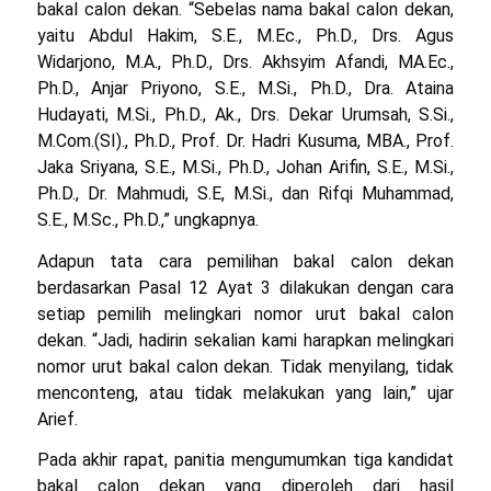
bakal calon dekan. “Sebelas nama bakal calon dekan,
yaitu Abdul Hakim, S.E., M.Ec., Ph.D., Drs. Agus
Widarjono, M.A., Ph.D., Drs. Akhsyim Afandi, MA.Ec.,
Ph.D., Anjar Priyono, S.E., M.Si., Ph.D., Dra. Ataina
Hudayati, M.Si., Ph.D., Ak., Drs. Dekar Urumsah, S.Si.,
M.Com.(SI)., Ph.D., Prof. Dr. Hadri Kusuma, MBA., Prof.
Jaka Sriyana, S.E., M.Si., Ph.D., Johan Arifin, S.E., M.Si.,
Ph.D., Dr. Mahmudi, S.E, M.Si., dan Rifqi Muhammad,
S.E., M.Sc., Ph.D.,” ungkapnya.
Adapun tata cara pemilihan bakal calon dekan
berdasarkan Pasal 12 Ayat 3 dilakukan dengan cara
setiap pemilih melingkari nomor urut bakal calon
dekan. “Jadi, hadirin sekalian kami harapkan melingkari
nomor urut bakal calon dekan. Tidak menyilang, tidak
menconteng, atau tidak melakukan yang lain,” ujar
Arief.
Pada akhir rapat, panitia mengumumkan tiga kandidat
bakal calon dekan yang diperoleh dari hasil